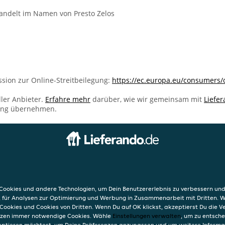
ndelt im Namen von Presto Zelos
sion zur Online-Streitbeilegung:
https://ec.europa.eu/consumers/
ller Anbieter.
Erfahre mehr
darüber, wie wir gemeinsam mit
Liefe
ung übernehmen.
INFO
AGB
Datensc
ookies und andere Technologien, um Dein Benutzererlebnis zu verbessern und
8
Verwend
, für Analysen zur Optimierung und Werbung in Zusammenarbeit mit Dritten. 
Impres
Cookies und Cookies von Dritten. Wenn Du auf OK klickst, akzeptierst Du die 
etzen immer notwendige Cookies. Wähle
Einstellungen verwalten
, um zu entsch
eptieren möchtest, um Deine Präferenzen anzupassen und um weitere Informa