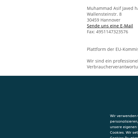
Muhammad Asif Javed ha
Wallensteinstr. 8
30459 Hannover
Sende uns eine E-Mail
Fax: 4951147323576
Plattform der EU-Kommis
Wir sind ein professione
Verbraucherverantwort
KONTAKT
Presto Zelos
Hannover
Wir verwenden C
Wallensteinstr. 
personalisieren
30459
Hannover
unsere eigenen 
Cookies. Wir s
Cookies Du akz