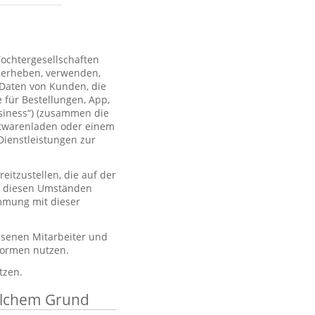
Tochtergesellschaften
 erheben, verwenden,
 Daten von Kunden, die
 für Bestellungen, App,
usiness“) (zusammen die
htwarenladen oder einem
Dienstleistungen zur
itzustellen, die auf der
er diesen Umständen
immung mit dieser
esenen Mitarbeiter und
tformen nutzen.
tzen.
elchem Grund