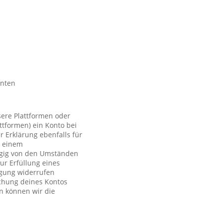
nnten
sere Plattformen oder
ttformen) ein Konto bei
r Erklärung ebenfalls für
t einem
ngig von den Umständen
ur Erfüllung eines
ligung widerrufen
schung deines Kontos
n können wir die