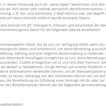
in dieser Erklärung auch als „deine Daten“ bezeichnet, sind alle
die wir dich direkt oder indirekt persönlich identifizieren können
nung, z. B. Vor- und Nachname, E-Mail-Adresse usw. Der Begriff u
me auf deine Identität entfernt wurde (anonyme Daten).
re Dienste mit JET interagierst, erfassen und verarbeiten wir d
ersonenbezogenen Daten für die folgenden Zwecke verarbeiten:
sonenbezogenen Daten, die du uns zur Verfügung stellst, wenn du 
nbezogenen Daten sind erforderlich, um deine Bestellung auszufüh
stellung, Zahlung und eine mögliche Rückerstattung zu bewerten. 
einem Warenkorb hinzufügst) ermöglichen es uns, deine Bestellung 
uzusenden. Zudem ermöglichen sie es uns und allen Partnern, be
h bei Bedarf zu kontaktieren. Einige Partner auf unserer Plattform
deine Informationen verwenden können, um dir Statusaktualisieru
mmen zu lassen. Abhängig von den Umständen können wir uns auf 
ass die Verarbeitung zur Erfüllung eines Vertrags mit dir oder zu
hmen des Bestellprozesses können wir die folgenden personenbezo
nsaktionsdaten