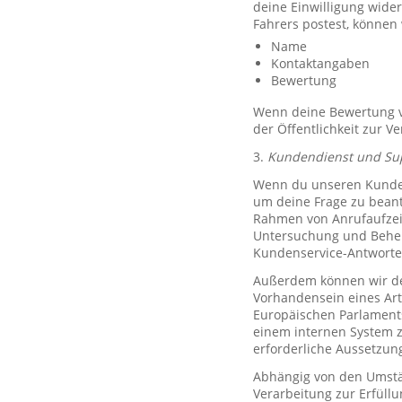
deine Einwilligung wide
Fahrers postest, können
Name
Kontaktangaben
Bewertung
Wenn deine Bewertung ve
der Öffentlichkeit zur V
3.
Kundendienst und Su
Wenn du unseren Kundend
um deine Frage zu bean
Rahmen von Anrufaufzeic
Untersuchung und Behe
Kundenservice-Antworte
Außerdem können wir de
Vorhandensein eines Art
Europäischen Parlaments 
einem internen System 
erforderliche Aussetzu
Abhängig von den Umstän
Verarbeitung zur Erfüllu