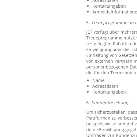
Adressdaten
Kontaktangaben
Anmeldeinformationen 
5.
Treueprogramme (in 
JET verfügt über mehrer
Treueprogramme nutzt, 
festgelegten Rabatte od
Einwilligung oder die Ta
Einhaltung von Gesetzen
von externen Partnern i
personenbezogenen Date
die für den Treueshop u
Name
Adressdaten
Kontaktangaben
6.
Kundenforschung
Um sicherzustellen, das
Plattformen zu verbesse
beispielsweise anhand v
deine Einwilligung gegeb
Umfragen zur Kundenzufr