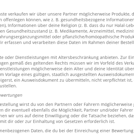
te verkaufen wir über unsere Partner möglicherweise Produkte, d
offenlegen können, wie z. B. gesundheitsbezogene Informationen 
, Informationen über deine Religion (z. B. dass du nur Halal-Leben
en Gesundheitszustand (z. B. Medikamente, Arzneimittel, medizini
ahrungsergänzungsmittel oder pflanzliche/homöopathische Produk
Wir erfassen und verarbeiten diese Daten im Rahmen deiner Bestel
e oder Dienstleistungen mit Altersbeschränkung anbieten. Zur Ei
ungen gemäß des geltenden Rechts müssen wir im Vorfeld des Verk
ienstleistungen möglicherweise dein Alter und deine Identität übe
 Vorlage eines gültigen, staatlich ausgestellten Ausweisdokuments
eigerst, ein Ausweisdokument zu übermitteln, nicht verpflichtet ist,
ustellen.
ewertungen
stellung wirst du von den Partnern oder Fahrern möglicherweise
n dir eventuell ebenfalls die Möglichkeit, Partner und/oder Fahre
n wir uns auf deine Einwilligung oder die Tatsache beziehen, das
mit dir oder zur Einhaltung von Gesetzen erforderlich ist.
sonenbezogenen Daten, die du bei der Einreichung einer Bewertung