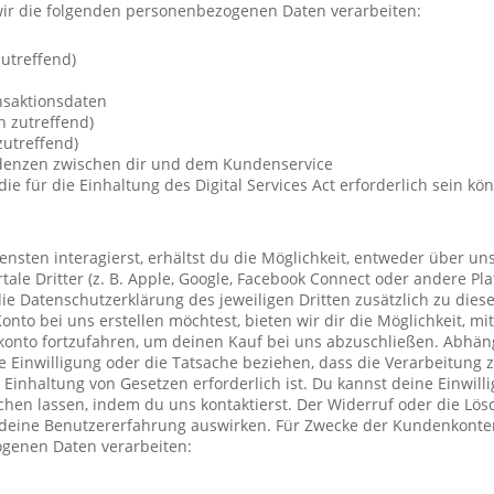
ir die folgenden personenbezogenen Daten verarbeiten:
utreffend)
nsaktionsdaten
n zutreffend)
utreffend)
ndenzen zwischen dir und dem Kundenservice
die für die Einhaltung des Digital Services Act erforderlich sein kö
nsten interagierst, erhältst du die Möglichkeit, entweder über un
ale Dritter (z. B. Apple, Google, Facebook Connect oder andere Pla
die Datenschutzerklärung des jeweiligen Dritten zusätzlich zu diese
Konto bei uns erstellen möchtest, bieten wir dir die Möglichkeit, mi
konto fortzufahren, um deinen Kauf bei uns abzuschließen. Abhä
 Einwilligung oder die Tatsache beziehen, dass die Verarbeitung z
r Einhaltung von Gesetzen erforderlich ist. Du kannst deine Einwil
chen lassen, indem du uns kontaktierst. Der Widerruf oder die Lö
 deine Benutzererfahrung auswirken. Für Zwecke der Kundenkonte
genen Daten verarbeiten: