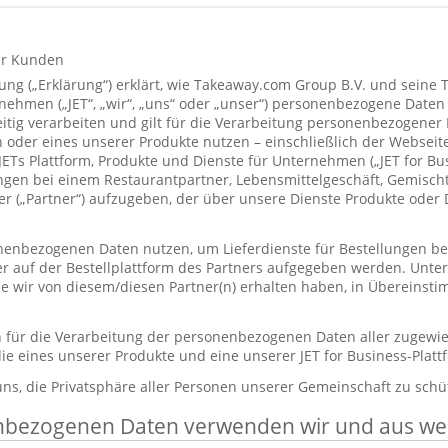
ür Kunden
ung („Erklärung“) erklärt, wie Takeaway.com Group B.V. und seine 
hmen („JET“, „wir“, „uns“ oder „unser“) personenbezogene Daten
itig verarbeiten und gilt für die Verarbeitung personenbezogener
 oder eines unserer Produkte nutzen – einschließlich der Webseite
 JETs Plattform, Produkte und Dienste für Unternehmen („JET for B
ungen bei einem Restaurantpartner, Lebensmittelgeschäft, Gemisc
r („Partner“) aufzugeben, der über unsere Dienste Produkte oder 
enbezogenen Daten nutzen, um Lieferdienste für Bestellungen bere
er auf der Bestellplattform des Partners aufgegeben werden. Unt
die wir von diesem/diesen Partner(n) erhalten haben, in Übereinst
ch für die Verarbeitung der personenbezogenen Daten aller zugewi
ie eines unserer Produkte und eine unserer JET for Business-Plat
 uns, die Privatsphäre aller Personen unserer Gemeinschaft zu schü
nbezogenen Daten verwenden wir und aus w