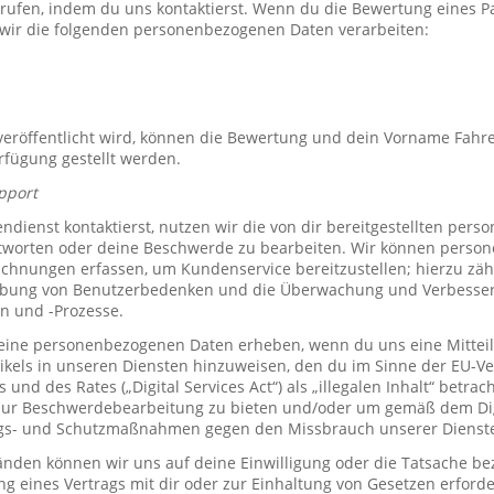
rrufen, indem du uns kontaktierst. Wenn du die Bewertung eines P
 wir die folgenden personenbezogenen Daten verarbeiten:
röffentlicht wird, können die Bewertung und dein Vorname Fahre
erfügung gestellt werden.
pport
ienst kontaktierst, nutzen wir die von dir bereitgestellten per
tworten oder deine Beschwerde zu bearbeiten. Wir können perso
hnungen erfassen, um Kundenservice bereitzustellen; hierzu zähl
bung von Benutzerbedenken und die Überwachung und Verbesse
n und -Prozesse.
ine personenbezogenen Daten erheben, wenn du uns eine Mitteil
ikels in unseren Diensten hinzuweisen, den du im Sinne der EU-
und des Rates („Digital Services Act“) als „illegalen Inhalt“ betrac
zur Beschwerdebearbeitung zu bieten und/oder um gemäß dem Digi
ngs- und Schutzmaßnahmen gegen den Missbrauch unserer Dienste 
den können wir uns auf deine Einwilligung oder die Tatsache bez
ng eines Vertrags mit dir oder zur Einhaltung von Gesetzen erforde