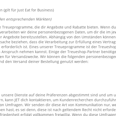
(gilt für Just Eat for Business)
den entsprechenden Märkten)
e Treueprogramme, die dir Angebote und Rabatte bieten. Wenn du
verarbeiten wir deine personenbezogenen Daten, um dir die im j
er Angebote bereitzustellen. Abhängig von den Umständen können 
tsache beziehen, dass die Verarbeitung zur Erfüllung eines Vertrag
 erforderlich ist. Eines unserer Treueprogramme ist der Treuesho
n Anspruch nehmen kannst. Einige der Treueshop-Partner benötig
n für Versandzwecke. Wir können die folgenden personenbezogen
nd den Versand deiner Bestellung genutzt werden:
s unsere Dienste auf deine Präferenzen abgestimmt sind und um 
rn, kann JET dich kontaktieren, um Kundenrecherchen durchzufüh
on Umfragen. Wir senden dir diese Art von Kommunikation nur, we
en hast, es sei denn, diese ist nach geltendem Recht nicht erforde
iedenheit erfolgt vollkommen freiwillig. Wenn du diese Umfragen